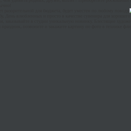
, чем удивить родных, друзей, коллег? Приобретите роскошный 
бычно!
ет разорительной для бюджета, будет уместен по любому поводу.
бу, День влюбленных и просто в качестве сувенира для хорошего
ия, заказывайте в студии уникальную новинку. Блестящие худо
 праздник, позвоните и закажите картину по фото в технике
фли