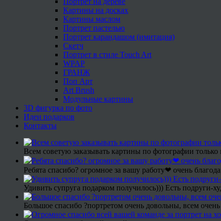
Портрет на дереве
Картины на досках
Картины маслом
Портрет пастелью
Портрет карандашом (имитация)
Скетч
Портрет в стиле Touch Art
WPAP
ГРАНЖ
Поп Арт
Art Brush
Модульные картины
3D фигурка по фото
Идеи подарков
Контакты
Всем советую заказывать картины по фотографии только 
Ребята спасибо? огромное за вашу работу❤ очень благода
Удивить супруга подарком получилось))) Есть подруги-х
Большое спасибо ?портретом очень довольны, всем очень