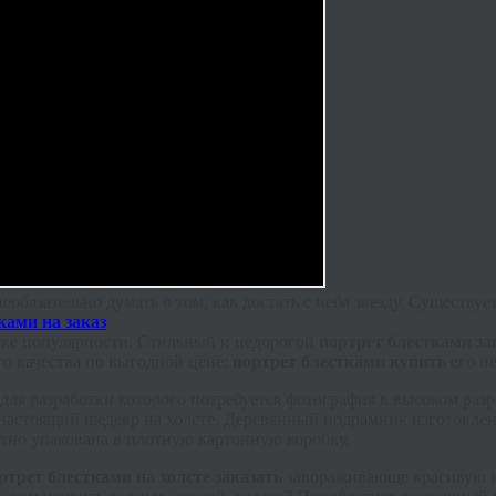
еобязательно думать о том, как достать с неба звезду. Существ
ике популярности. Стильный и недорогой
портрет блестками
за
о качества по выгодной цене:
портрет блестками купить
его н
для разработки которого потребуется фотография в высоком раз
ет настоящий шедевр на холсте. Деревянный подрамник изготовл
атно упакована в плотную картонную коробку.
ртрет блестками на холсте заказать
завораживающе красивую ка