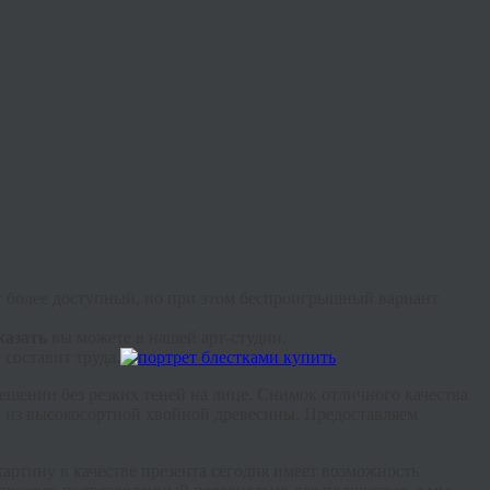
ует более доступный, но при этом беспроигрышный вариант
казат
ь
вы можете в нашей арт-студии.
е составит труда.
решении без резких теней на лице. Снимок отличного качества
ен из высокосортной хвойной древесины. Предоставляем
ртину в качестве презента сегодня имеет возможность