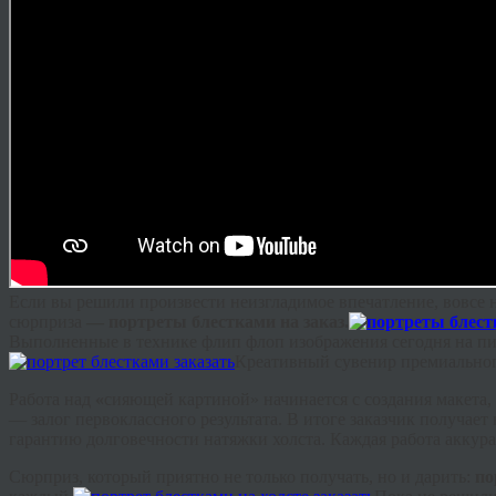
Если вы решили произвести неизгладимое впечатление, вовсе н
сюрприза
— портреты блестками на заказ
.
Выполненные в технике
флип
флоп
изображения сегодня на п
Креативный сувенир премиальног
Работа над
«
сияющей картиной» начинается с создания макета, 
— залог первоклассного результата. В итоге заказчик получа
гарантию долговечности натяжки холста. Каждая работа аккур
Сюрприз, который приятно не только получать, но и дарить:
по