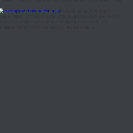
презент, подготовленный персонально для получателя, а мы
Неординарный
портрет
 настроения, который можно преподнести вовсе без повода.
жественные работы, созданные нашими талантливыми
п
флоп
. Предусмотрена оперативная доставка.