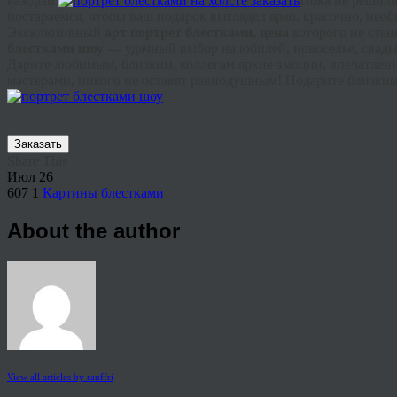
каждый.
Пока не решили
постараемся, чтобы ваш подарок выглядел ярко, красочно, нео
Эксклюзивный
арт портрет блестками, цена
которого не стан
блестками шоу —
удачный выбор на юбилей, новоселье, свадь
Дарите любимым, близким, коллегам яркие эмоции, впечатлен
мастерами, никого не оставят равнодушным! Подарите близким
Заказать
Share This
Июл
26
607
1
Картины блестками
About the author
View all articles by rauffri