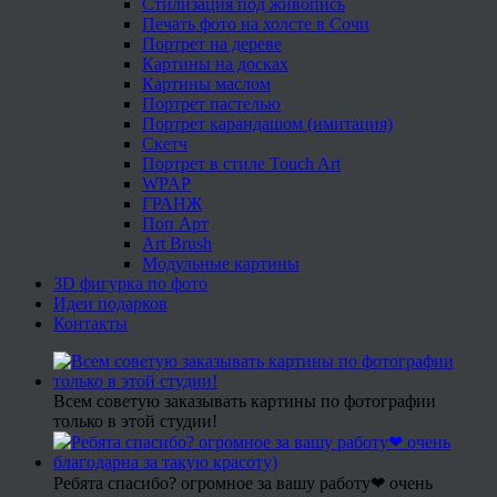
Стилизация под живопись
Печать фото на холсте в Сочи
Портрет на дереве
Картины на досках
Картины маслом
Портрет пастелью
Портрет карандашом (имитация)
Скетч
Портрет в стиле Touch Art
WPAP
ГРАНЖ
Поп Арт
Art Brush
Модульные картины
3D фигурка по фото
Идеи подарков
Контакты
Всем советую заказывать картины по фотографии
только в этой студии!
Ребята спасибо? огромное за вашу работу❤ очень