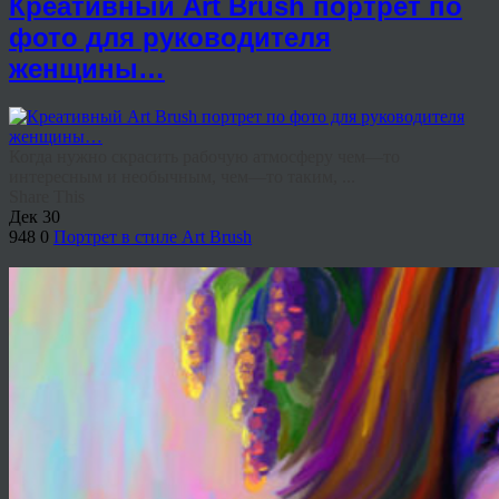
Креативный Art Brush портрет по
фото для руководителя
женщины…
Когда нужно скрасить рабочую атмосферу чем—то
интересным и необычным, чем—то таким, ...
Share This
Дек
30
948
0
Портрет в стиле Art Brush