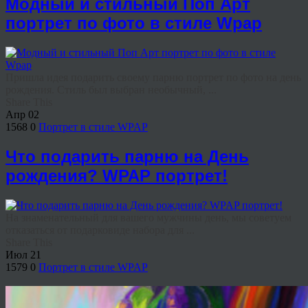
Модный и стильный Поп Арт
портрет по фото в стиле Wpap
Пришла идея подарить своему парню портрет по фото на день
рождения. Стиль был выбран необычный, ...
Share This
Апр
02
1568
0
Портрет в стиле WPAP
Что подарить парню на День
рождения? WPAP портрет!
На знаменательный для вашего мужчины день, мы советуем
отказаться от подарковиде набора для ...
Share This
Июл
21
1579
0
Портрет в стиле WPAP