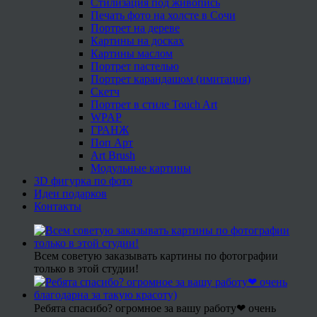
Стилизация под живопись
Печать фото на холсте в Сочи
Портрет на дереве
Картины на досках
Картины маслом
Портрет пастелью
Портрет карандашом (имитация)
Скетч
Портрет в стиле Touch Art
WPAP
ГРАНЖ
Поп Арт
Art Brush
Модульные картины
3D фигурка по фото
Идеи подарков
Контакты
Всем советую заказывать картины по фотографии
только в этой студии!
Ребята спасибо? огромное за вашу работу❤ очень