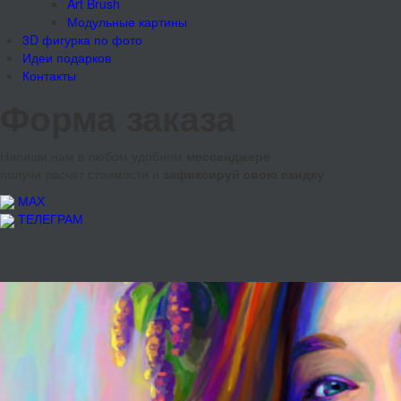
Art Brush
Модульные картины
3D фигурка по фото
Идеи подарков
Контакты
Форма заказа
Напиши нам в любом удобном
мессенджере
получи расчет стоимости и
зафиксируй свою скидку
МАХ
ТЕЛЕГРАМ