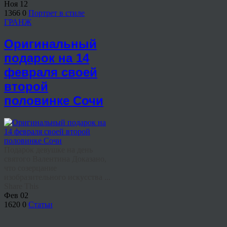
Ноя
12
1366
0
Портрет в стиле
ГРАНЖ
Оригинальный
подарок на 14
февраля своей
второй
половинке Сочи
Подарок девушке на день
святого Валентина Доказано,
что созерцание
изобразительного искусства ...
Share This
Фев
02
1620
0
Статьи