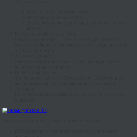
Это может быть:
Персонаж из любимого аниме
Ваш аватар в аниме-стиле
Двойная фигурка (вы и ваш партнер как герои
аниме)
Предоставьте фото или эскиз
Чем больше деталей — тем точнее будет результат.
Можно отправить несколько ракурсов лица, описание
одежды, прически.
3D-моделирование
Мастер создаёт цифровую модель, которую можно
вращать и корректировать.
Печать и раскраска
Фигурка печатается на 3D-принтере, затем вручную
раскрашивается для максимальной детализации.
Доставка
Готовая
статуэтка аниме
отправляется по почте или
курьером.
Из каких материалов делают аниме статуэтки?
ПВА-пластик — прочный, подходит для мелкой
детализации