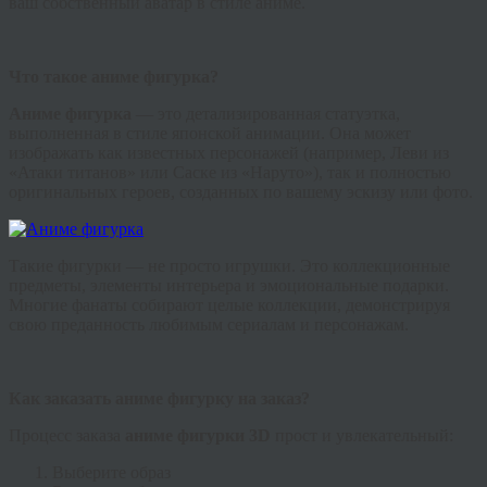
ваш собственный аватар в стиле аниме.
Что такое аниме фигурка?
Аниме фигурка
— это детализированная статуэтка,
выполненная в стиле японской анимации. Она может
изображать как известных персонажей (например, Леви из
«Атаки титанов» или Саске из «Наруто»), так и полностью
оригинальных героев, созданных по вашему эскизу или фото.
Такие фигурки — не просто игрушки. Это коллекционные
предметы, элементы интерьера и эмоциональные подарки.
Многие фанаты собирают целые коллекции, демонстрируя
свою преданность любимым сериалам и персонажам.
Как заказать аниме фигурку на заказ?
Процесс заказа
аниме фигурки 3D
прост и увлекательный:
Выберите образ