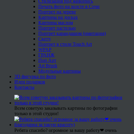
Стилизация под живопись
Печать фото на холсте в Сочи
Портрет на дереве
Картины на досках
Картины маслом
Портрет пастелью
Портрет карандашом (имитация)
Скетч
Портрет в стиле Touch Art
WPAP
ГРАНЖ
Поп Арт
Art Brush
Модульные картины
3D фигурка по фото
Идеи подарков
Контакты
Всем советую заказывать картины по фотографии
только в этой студии!
Ребята спасибо? огромное за вашу работу❤ очень