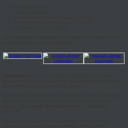
Портфолио работ
Отзывы клиентов
Возможность внесения правок в модель
Сроки изготовления (обычно 7–14 дней)
Доставку по России и СНГ
Лучше выбирать проверенных исполнителей с опытом в 3D-
моделировании и ручной раскраске.
Аниме фигурка
— это не просто статуэтка. Это способ
выразить себя, сохранить момент, вдохновиться искусством и
прикоснуться к миру, который вы любите.
Хотите стать героем своего аниме? Или подарить близкому
человеку уникальный сувенир, который будет радовать
годами? Тогда
аниме фигурка на заказ
— идеальное
решение.
Современные технологии 3D-печати и ручной работы
позволяют создавать
фигурки аниме
с невероятной