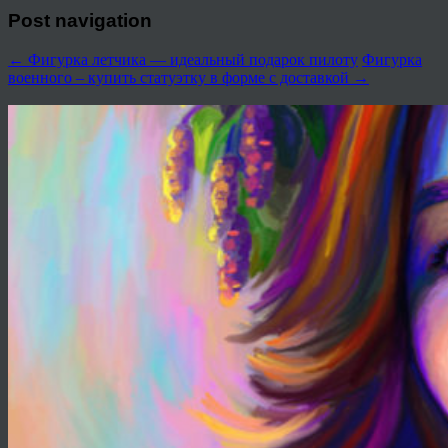
Post navigation
←
Фигурка летчика — идеальный подарок пилоту
Фигурка
военного – купить статуэтку в форме с доставкой
→