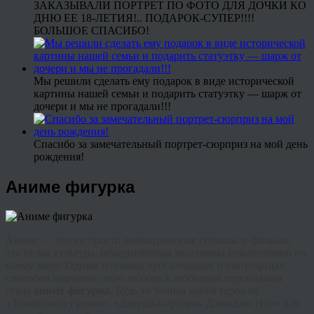
ЗАКАЗЫВАЛИ ПОРТРЕТ ПО ФОТО ДЛЯ ДОЧКИ КО
ДНЮ ЕЕ 18-ЛЕТИЯ!.. ПОДАРОК-СУПЕР!!!!
БОЛЬШОЕ СПАСИБО!
Мы решили сделать ему подарок в виде исторической
картины нашей семьи и подарить статуэтку — шарж от
дочери и мы не прогадали!!!
Спасибо за замечательный портрет-сюрприз на мой день
рождения!
Аниме фигурка
Аниме — это не просто анимационные сериалы и фильмы,
это целая культура, объединяющая миллионы поклонников по
всему миру. Одним из самых трогательных и популярных
способов выразить свою любовь к любимым персонажам
стала
аниме фигурка
. Будь то точная копия героя из
«Токийского гуляки», «Девушка-призрак Дзюнджи Ито» или