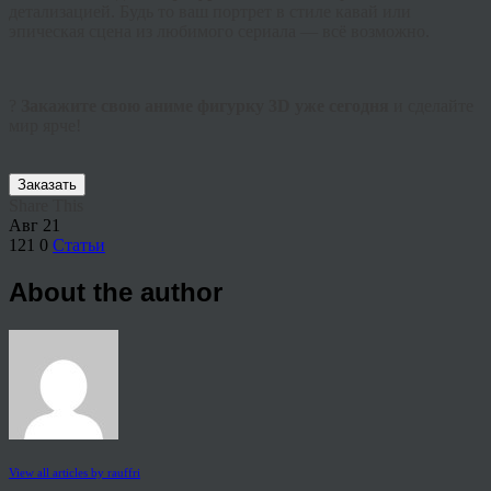
детализацией. Будь то ваш портрет в стиле кавай или
эпическая сцена из любимого сериала — всё возможно.
?
Закажите свою аниме фигурку 3D уже сегодня
и сделайте
мир ярче!
Заказать
Share This
Авг
21
121
0
Статьи
About the author
View all articles by rauffri