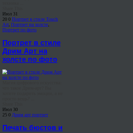
техника ...
Share This
Июл
31
20
0
Портрет в стиле Touch
Art
,
Портрет на холсте
,
Портрет по фото
Портрет в стиле
Дрим Арт на
холсте по фото
Магия цифрового искусства:
что такое Дрим-арт? Вы
хотите подарить эмоции, а не
просто вещь? ...
Share This
Июл
30
25
0
Дрим арт портрет
Печать бюстов и