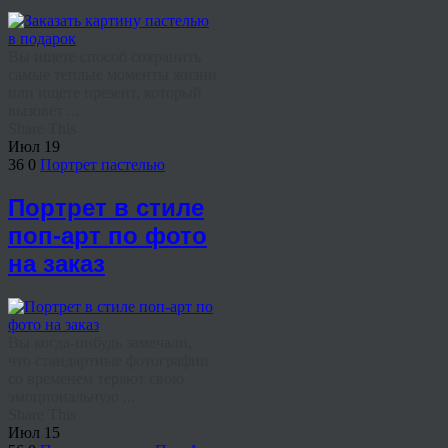
Вы ищете способ сохранить
самые теплые моменты жизни
или ищете презент, который
вызовет ...
Share This
Июл
19
36
0
Портрет пастелью
Портрет в стиле
поп-арт по фото
на заказ
Вы когда-нибудь замечали,
что стандартные фотографии
со временем теряют свою
эмоциональную ...
Share This
Июл
15