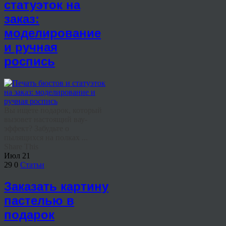
статуэток на
заказ:
моделирование
и ручная
роспись
Вы ищете подарок, который
вызовет настоящий вау-
эффект? Забудьте о
пылящихся на полках ...
Share This
Июл
21
29
0
Статьи
Заказать картину
пастелью в
подарок