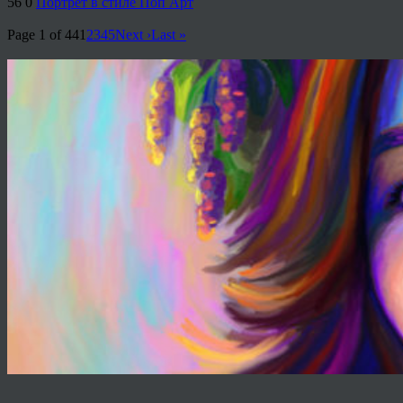
56
0
Портрет в стиле Поп Арт
Page 1 of 44
1
2
3
4
5
Next ›
Last »