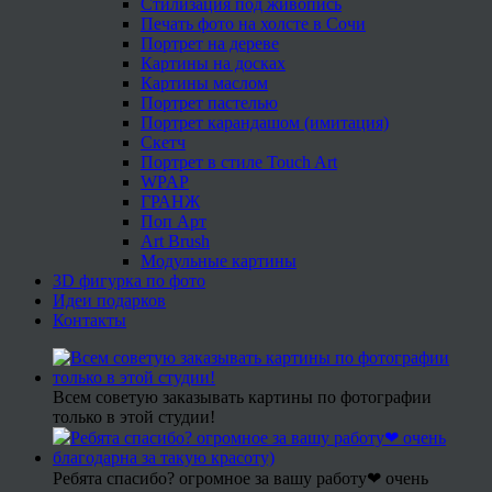
Стилизация под живопись
Печать фото на холсте в Сочи
Портрет на дереве
Картины на досках
Картины маслом
Портрет пастелью
Портрет карандашом (имитация)
Скетч
Портрет в стиле Touch Art
WPAP
ГРАНЖ
Поп Арт
Art Brush
Модульные картины
3D фигурка по фото
Идеи подарков
Контакты
Всем советую заказывать картины по фотографии
только в этой студии!
Ребята спасибо? огромное за вашу работу❤ очень