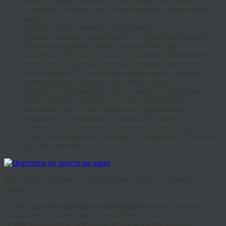
детали одежды. Подойдут как профессиональные
студийные снимки, так и качественные любительские
кадры.
Выбор стиля и размера.
Определитесь с
художественным направлением и форматом будущего
полотна (например, 40х50 см или 60х80 см).
Создание цифрового макета.
Художник обрабатывает
фото и присылает вам предварительный вариант на
согласование. На этом этапе можно внести правки:
изменить фон, добавить или убрать детали.
Печать и постобработка.
После вашего утверждения
макета картина печатается на натуральном или
смесовом холсте, натягивается на деревянный
подрамник и покрывается защитным лаком.
Доставка.
Готовое изделие упаковывается в надежную
транспортировочную упаковку и отправляется удобным
для Вас способом.
Как Сделать картину по фотографии: стили и техники на
выбор
Чтобы
Сделать картину по фотографии
по-настоящему
уникальной, важно правильно выбрать стилизацию.
Профессиональные цифровые художники предлагают