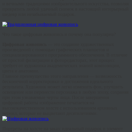
и вечными традициями изобразительного искусства, позволяя
превратить любой удачный снимок в настоящий интерьерный
шедевр или незабываемый подарок.
Что такое цифровая живопись и почему она популярна?
Цифровая живопись
— это создание художественных
произведений с помощью графических планшетов и
специализированного программного обеспечения. В отличие
от простой фильтрации в фоторедакторах, этот процесс
требует от художника академических знаний композиции,
цвета и анатомии.
Главное преимущество этого направления — возможность
бесконечной корректировки и достижения идеального
результата. Художник может легко изменить фон, улучшить
освещение или перенести персонажа в любую эпоху, сохраняя
при этом узнаваемые черты лица. После завершения
цифровой работы изображение печатается на
высококачественном холсте с использованием архивных
чернил, которые не выцветают десятилетиями.
Портреты на холсте на заказ: идеальный подарок и элемент