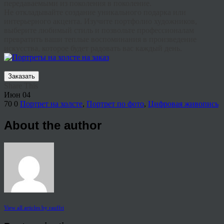
передаваемыми из поколения в поколение.
Не откладывайте создание уникального подарка или
интерьерного акцента. Изучите портфолио художников,
выберите любимый стиль и позвольте профессионалам
превратить ваши теплые воспоминания в произведение
искусства, которое будет радовать вас каждый день.
Заказать
Share This
Июн
04
70
0
Портрет на холсте
,
Портрет по фото
,
Цифровая живопись
About the author
View all articles by rauffri