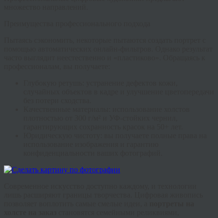
множество направлений.
Преимущества профессионального подхода
Пытаясь сэкономить, некоторые пытаются создать портрет с
помощью автоматических онлайн-фильтров. Однако результат
часто выглядит неестественно и «пластиково». Обращаясь к
профессионалам, вы получаете:
Глубокую ретушь:
устранение дефектов кожи,
случайных объектов в кадре и улучшение цветопередачи
без потери сходства.
Качественные материалы:
использование холстов
плотностью от 300 г/м² и УФ-стойких чернил,
гарантирующих сохранность красок на 50+ лет.
Юридическую чистоту:
вы получаете полные права на
использование изображения и гарантию
конфиденциальности ваших фотографий.
Современное искусство доступно каждому, и технологии
лишь расширяют границы творчества.
Цифровая живопись
позволяет воплотить самые смелые идеи, а
портреты на
холсте на заказ
становятся семейными реликвиями,