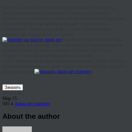
На стенах обычных квартир и домов редко встречаются
написанные на холсте картины. В интерьере обычно
используются типичные
принты
и привычные изображения.
Сочный
портрет на холсте
дрим
арт
,
над которым
кропотливо трудился художник, станет оригинальным
украшением и акцентом интерьера.
Картина в стиле
дрим
арт как
будто светился изнутри. Она поражает магической силой и
красочностью. Если вы не знаете, что преподнести на
подарок, как вызвать незабываемые эмоции,
стоит
заказать
дрим
арт портрет
у мастера. Такой подарок
поднимет настроение и даже через годы не потеряет красоты
и актуальности.
Заказать
Share This
Мар
15
505
4
Дрим арт портрет
About the author