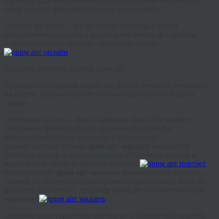
картину! Художественные фильтры на основе нейронных
сетей сделают фото сказочным и космическим.
Портрет на холсте – это не просто картина, а особое
направление искусства и воплощение мечты. В переводе
название техники означает «искусство мечты».
Создание портрета в стиле
дрим
арт
Проводится цифровая обработка фото и результат печатается
на холсте. Прорабатываются линии и добавляются яркие
краски.
Особенность стиля – фон из цветных брызг. Он является
сочетанием фотоискусства, красивой
отрисовки
и
качественной печати на холсте. Среди других
художественных техник
дрим
арт портрет
выделяется
буйством красок и насыщенностью. Отдельные брызги и
мазки вносят нотки романтики и тайны.
Чтобы портрет
дрим
арт заказать
рекомендуется выбирать
снимки, на которых хорошо просматривается лицо. Если на
фото есть недостатки, дизайнер проведет соответствующую
обработку.
Оригинальное украшение интерьера и прекрасный подарок