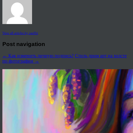
View all articles by rauffri
Post navigation
←
Как изменить личную подпись?
Стиль дрим арт на холсте
по фотографии
→