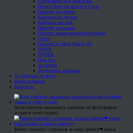
Стилизация под живопись
Печать фото на холсте в Сочи
Портрет на дереве
Картины на досках
Картины маслом
Портрет пастелью
Портрет карандашом (имитация)
Скетч
Портрет в стиле Touch Art
WPAP
ГРАНЖ
Поп Арт
Art Brush
Модульные картины
3D фигурка по фото
Идеи подарков
Контакты
Всем советую заказывать картины по фотографии
только в этой студии!
Ребята спасибо? огромное за вашу работу❤ очень