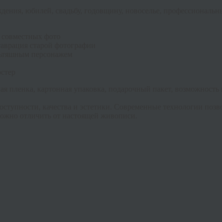
дения, юбилей, свадьбу, годовщину, новоселье, профессиональн
 совместных фото
таврация старой фотографии
льтяшным персонажем
стер
я пленка, картонная упаковка, подарочный пакет, возможность
доступности, качества и эстетики. Современные технологии поз
сложно отличить от настоящей живописи.