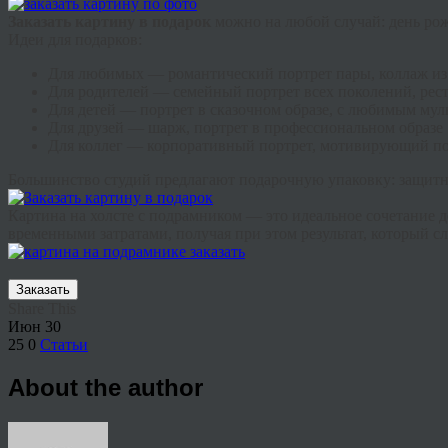
Заказать картину в подарок
можно на любой случай: день рож
Идеи для подарков:
Для любимых
— романтический портрет пары, коллаж из
Для родителей
— семейный портрет всех поколений, рес
Для детей
— портрет в сказочном образе, с любимым му
Для друзей
— шарж, портрет в профессиональном образе
Для коллег
— корпоративный портрет, мотивирующий по
Большинство студий предлагают подарочную упаковку: защитна
Картина на холсте с подрамником — это идеальное сочетание 
временными затратами, получая при этом результат, который 
Заказать
Share This
Июн
30
25
0
Статьи
About the author