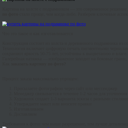
Картина на холсте с подрамником
— это современное решение 
по фото
стало проще, чем когда-либо. Разберем ключевые аспек
Что это такое и как изготавливается
Конструкция состоит из холста и деревянного подрамника из с
Технология включает цифровую печать пигментными чернилами
сохраняют яркость 50-75 лет, устойчивы к выцветанию и влаге.
Галерейная натяжка
— изображение заходит на боковые грани,
Как
заказать картину по фото?
Процесс заказа максимально упрощен:
Присылаете фотографию через сайт или мессенджер
Менеджер связывается в течение 1-2 часов для уточнения
Художник создает 1-3 варианта эскиза с разными стилями
Утверждаете макет или вносите правки
Изготавливаем
Доставляем
Требования к фото
:
чем выше разрешение, тем лучше детализа