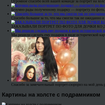
Огромное спасибо всей вашей команде за портрет на холс
Безумно рады полученному подарку — портрету по фото,
Спасибо большое за то, что мы смогли так не ожиданно
ЗАКАЗЫВАЛИ ПОРТРЕТ ПО ФОТО ДЛЯ ДОЧКИ КО ДН
Мы решили сделать ему подарок в виде исторической кар
Спасибо за замечательный портрет-сюрприз на мой день 
Картины на холсте с подрамником