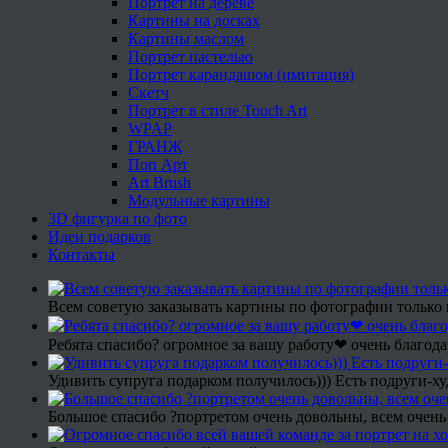
Портрет на дереве
Картины на досках
Картины маслом
Портрет пастелью
Портрет карандашом (имитация)
Скетч
Портрет в стиле Touch Art
WPAP
ГРАНЖ
Поп Арт
Art Brush
Модульные картины
3D фигурка по фото
Идеи подарков
Контакты
Всем советую заказывать картины по фотографии только 
Ребята спасибо? огромное за вашу работу❤ очень благода
Удивить супруга подарком получилось))) Есть подруги-х
Большое спасибо ?портретом очень довольны, всем очень