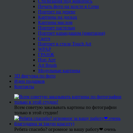
Стилизация под живопись
Печать фото на холсте в Сочи
Портрет на дереве
Картины на досках
Картины маслом
Портрет пастелью
Портрет карандашом (имитация)
Скетч
Портрет в стиле Touch Art
WPAP
ГРАНЖ
Поп Арт
Art Brush
Модульные картины
3D фигурка по фото
Идеи подарков
Контакты
Всем советую заказывать картины по фотографии
только в этой студии!
Ребята спасибо? огромное за вашу работу❤ очень