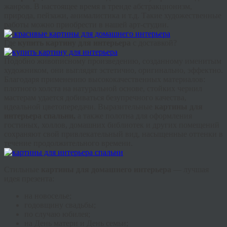
жанров. В настоящее время в
тренде
абстракционизм,
природа, пейзажи,
анималистика
и т.д. Такие художественные
работы можно приобрести в нашей арт-студии.
Где
купить картину для интерьера
с доставкой?
Подобно живописному произведению, созданному именитым
художником, они выглядят эстетично, оригинально, эффектно.
Благодаря применению высококачественных материалов:
плотного холста на натуральной основе, стойких чернил
мастерам удается добиваться безупречного качества,
идеальной цветопередачи. Выразительные
картины для
интерьера спальни,
а также полотна для оформления
гостиных, холлов, домашних библиотек и других помещений
сохраняют свой привлекательный вид, насыщенные оттенки в
течение продолжительного времени.
Стильные
картины для домашнего интерьера
— лучшая
идея презента:
на новоселье;
годовщину свадьбы;
по случаю юбилея;
на День матери и День семьи;