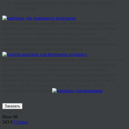
в качестве сувенира по случаю профессиональных
праздников.
Выбрать и
купить картины для интерьера недорого
вы
можете в нашей студии
.
Это отличный подарок и лучший
способ придать помещению индивидуальность,
завершенность, привлекательный вид. На стоимость
художественного произведения влияет выбранный размер,
стиль обработки, а также наличие багета.
Смотрятся
картины для интерьера,
представленные в нашей
коллекции, статусно и дорого. Однако цены интерьерных
аксессуаров не станут обременительными для вашего
бюджета. Приобрести их с доставкой в любой регион РФ
можно всего в несколько кликов. Просто оформите заказ
онлайн. Наши специалисты свяжутся с вами, чтобы
согласовать все вопросы.
Заказать
Share This
Июн
08
343
0
Статьи