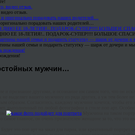
те!
 видео отзыв.
 и оригинально порадовать наших родителей…
Ю ЕЕ 18-ЛЕТИЯ!.. ПОДАРОК-СУПЕР!!!! БОЛЬШОЕ СПАС
тины нашей семьи и подарить статуэтку — шарж от дочери и мы 
рождения!
достойных мужчин…
ле
и
признание
другими
,
и
осознание
им
самим
того
,
что
он
иск
к
не
выделяет
вашего
мужчину
из
ряда
других
,
а
уж
тем
более
не
ным
образом
.
Согласитесь
,
каждому
мужчине
хочется
,
чтобы
его
рет
,
выполненный
по
любой
фотографии
в
стиле
поп
арт
.
Особен
лом
.
Мужчина
на
таком
портр
о
самое
главное
,
он
очень
признателен
женщине
за
то
,
что
это
и
.
Будет
это
поп
арт
на
заказ
для
парня
,
или
креативный
портрет
с
вою
значимость
и
очень
высоко
оценит
того
человека
,
который
е