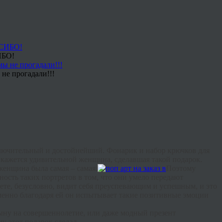
ИБО!
не прогадали!!!
лючительный
и
достойнейший
.
Фонарик
и
набор
крючков
для
кажется
удивительной
женщина
,
сделавшая
такой
подарок
.
женщина
была
самая
–
самая
.
Поэтому
ность
таких
портретов
в
том
,
что
они
умело
передают
ете
,
безусловно
,
видит
себя
преуспевающим
и
успешным
,
и
это
менно
благодаря
ей
он
испытывает
такие
позитивные
эмоции
ыну
на
совершеннолетие
,
или
даже
модный
презент
му
этот
подарок
сделал
.