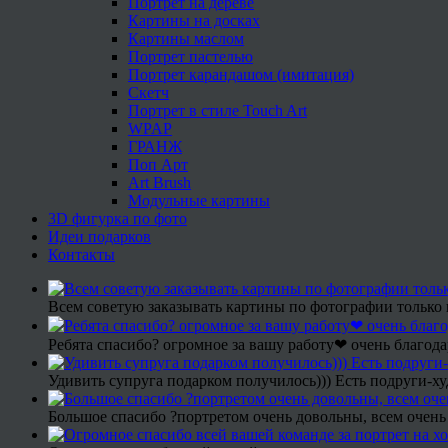
Портрет на дереве
Картины на досках
Картины маслом
Портрет пастелью
Портрет карандашом (имитация)
Скетч
Портрет в стиле Touch Art
WPAP
ГРАНЖ
Поп Арт
Art Brush
Модульные картины
3D фигурка по фото
Идеи подарков
Контакты
Всем советую заказывать картины по фотографии только 
Ребята спасибо? огромное за вашу работу❤ очень благода
Удивить супруга подарком получилось))) Есть подруги-х
Большое спасибо ?портретом очень довольны, всем очень