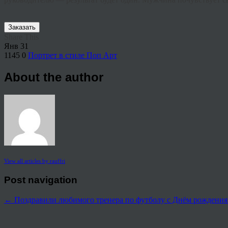
Заказать
Share This
Янв
31
1145
0
Портрет в стиле Поп Арт
About the author
View all articles by rauffri
Post navigation
←
Поздравили любимого тренера по футболу с Днём рождения!