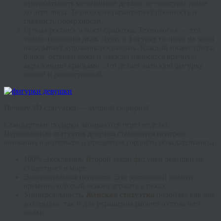
прорабатывать мельчайшие детали: от текстуры ткани
до черт лица. Технология гарантирует прочность и
гладкость поверхности.
Ручная роспись и постобработка
.
Технология — это
только половина дела. Душу в
фигурку по фото на заказ
вкладывает художник-росписчик. Каждый нюанс цвета,
блики, оттенки кожи и одежды наносятся вручную
акриловыми красками. Это делает
женскую фигурку
живой и реалистичной.
Почему 3D статуэтка — лучший сюрприз?
Стандартные подарки забываются через неделю.
Персональная
статуэтка девушка
становится центром
внимания в интерьере и предметом гордости обладательницы.
100% Эксклюзив
.
Второй такой
фигурки девушки
не
существует в мире.
Эмоциональная ценность.
Это застывший момент
времени, который можно держать в руках.
Универсальность
.
Женская статуэтка
подойдет как для
коллекции, так и для украшения рабочего стола или
полки.