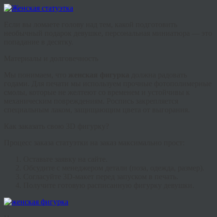
Если вы ломаете голову над тем, какой подготовить
необычный подарок девушке
, персональная миниатюра — это
попадание в десятку.
Материалы и долговечность
Мы понимаем, что
женская фигурка
должна радовать
годами. Для печати мы используем прочные фотополимерные
смолы, которые не желтеют со временем и устойчивы к
механическим повреждениям. Роспись закрепляется
специальным лаком, защищающим цвета от выгорания.
Как заказать свою 3D фигурку?
Процесс заказа
статуэтки на заказ
максимально прост:
Оставьте заявку на сайте.
Обсудите с менеджером детали (поза, одежда, размер).
Согласуйте 3D-макет перед запуском в печать.
Получите готовую расписанную
фигурку девушки
.