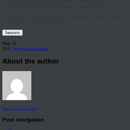
Не упустите шанс подарить эмоции, которые останутся
навсегда.
Фигурки по фото на заказ
от нашей студии — это
сочетание технологий, искусства и вашей истории.
Свяжитесь с нами сегодня, чтобы обсудить создание вашей
уникальной женской статуэтки!
Заказать
Share This
Мар
16
54
0
3д печать на заказ
About the author
View all articles by rauffri
Post navigation