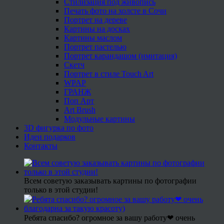
Стилизация под живопись
Печать фото на холсте в Сочи
Портрет на дереве
Картины на досках
Картины маслом
Портрет пастелью
Портрет карандашом (имитация)
Скетч
Портрет в стиле Touch Art
WPAP
ГРАНЖ
Поп Арт
Art Brush
Модульные картины
3D фигурка по фото
Идеи подарков
Контакты
Всем советую заказывать картины по фотографии
только в этой студии!
Ребята спасибо? огромное за вашу работу❤ очень