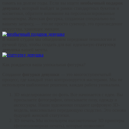
память на долгие годы. Если вы ищете
необычный подарок
девушке
, который выйдет за рамки стандартных букетов и
косметики, обратите внимание на персонализированные
миниатюры.
Женская фигурка
, созданная специально по
вашему запросу, — это не просто сувенир, это произведение
искусства, хранящее эмоции.
В нашей студии мы объединяем передовые технологии и
ручной труд, чтобы создать для вас идеальную
статуэтку
девушка
вашей мечты.
Как рождается ваша уникальная фигурка?
Создание
фигурки девушки
— это многоступенчатый
процесс, где каждый этап контролируется мастерами. Мы не
используем шаблонные решения, каждая работа уникальна.
3D моделирование по фото
.
Все начинается с идеи. Вы
присылаете фотографии, описываете позу, одежду и
аксессуары. Наши художники создают цифровую 3D-
модель, максимально передающую сходство. Это основа
будущей
женской статуэтки
.
3
D печать
.
Мы используем высокоточные 3D принтеры
(фотополимерная печать), которые позволяют