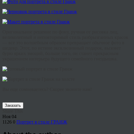
Оригинальное решение по фону, ручная от рисовка лиц,
великолепный и неповторимый стиль разбрызганных красок
— все это волшебным образом превращает обычное фото в
шедевр. Этот, по истине эксклюзивный подарок, вызовет
бурю ярких эмоций, больше того, он станет прекрасным
украшением интерьера будущего семейного гнездышка.
Вы еще сомневаетесь? Скорее звоните нам!
Заказать
Share This
Ноя
04
1126
0
Портрет в стиле ГРАНЖ