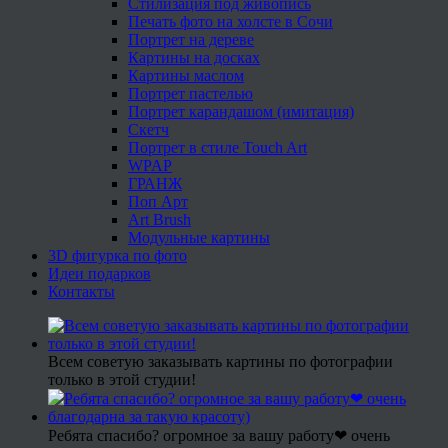
Стилизация под живопись
Печать фото на холсте в Сочи
Портрет на дереве
Картины на досках
Картины маслом
Портрет пастелью
Портрет карандашом (имитация)
Скетч
Портрет в стиле Touch Art
WPAP
ГРАНЖ
Поп Арт
Art Brush
Модульные картины
3D фигурка по фото
Идеи подарков
Контакты
Всем советую заказывать картины по фотографии
только в этой студии!
Ребята спасибо? огромное за вашу работу❤ очень