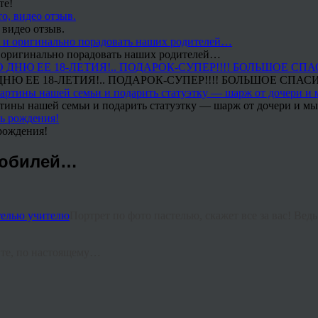
те!
 видео отзыв.
 и оригинально порадовать наших родителей…
Ю ЕЕ 18-ЛЕТИЯ!.. ПОДАРОК-СУПЕР!!!! БОЛЬШОЕ СПАС
тины нашей семьи и подарить статуэтку — шарж от дочери и мы 
рождения!
 юбилей…
Портрет по фото пастелью, скажет все за вас! Ве
бите, по настоящему…