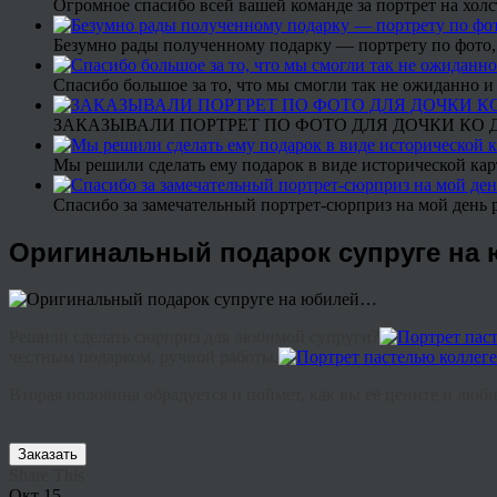
Огромное спасибо всей вашей команде за портрет на холс
Безумно рады полученному подарку — портрету по фото,
Спасибо большое за то, что мы смогли так не ожиданно
ЗАКАЗЫВАЛИ ПОРТРЕТ ПО ФОТО ДЛЯ ДОЧКИ КО ДН
Мы решили сделать ему подарок в виде исторической кар
Спасибо за замечательный портрет-сюрприз на мой день 
Оригинальный подарок супруге на
Решили сделать сюрприз для любимой супруги?
честным подарком, ручной работы.
Вторая половина обрадуется и поймет, как вы её цените и лю
Заказать
Share This
Окт
15