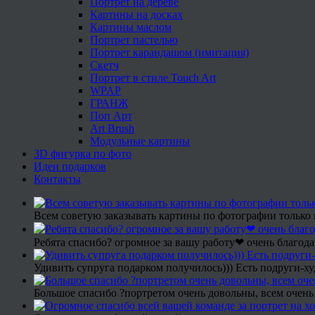
Портрет на дереве
Картины на досках
Картины маслом
Портрет пастелью
Портрет карандашом (имитация)
Скетч
Портрет в стиле Touch Art
WPAP
ГРАНЖ
Поп Арт
Art Brush
Модульные картины
3D фигурка по фото
Идеи подарков
Контакты
Всем советую заказывать картины по фотографии только 
Ребята спасибо? огромное за вашу работу❤ очень благода
Удивить супруга подарком получилось))) Есть подруги-х
Большое спасибо ?портретом очень довольны, всем очень