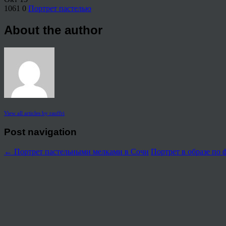
1061
0
Портрет пастелью
About the author
View all articles by rauffri
Post navigation
←
Портрет пастельными мелками в Сочи
Портрет в образе по