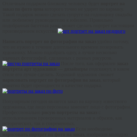
Отличным подарком близкому человеку будет
портрет на
заказ по фото цена
которого точно не ударит по карману.
Такой подарок можно сделать супруге на годовщину свадьбы
или любимому руководителю к юбилею. Правильно
подобранная багетная рама, может сделать портрет настоящим
произведением искусства.
Написать портрет по фотографии на заказ
удобно потому,
что не нужно в течение длительного времени позировать
художнику. Можно подобрать одну, а лучше несколько
удачных фотографий, сделанных с разных ракурсов.
После того, как оформлен
заказ
портрета арт художники — дизайнеры
подскажут, в каком
стиле его лучше сделать. Хороший художник сможет
нарисовать портрет по фотографии на заказ
, который
приятно будет преподнести в качестве подарка.
Популярным сегодня является заказ на картину известного
художника, где лицо персонажа заменяет лицо с фотографии.
Профессионально
рисую портреты на заказ
с
использованием проверенных материалов и образов, как
исторических, так и современных.
Если необходимо
нарисовать портрет по фото на заказ
, изобразив молодую