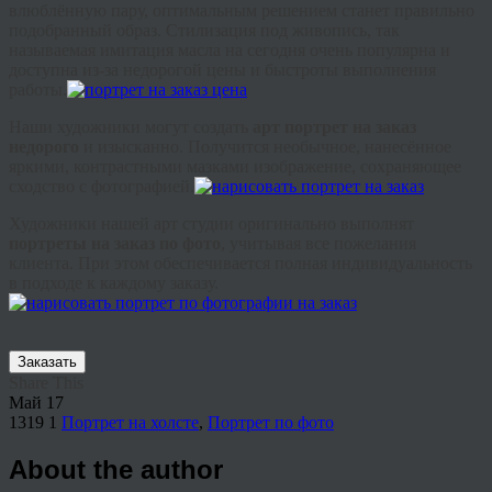
влюблённую пару, оптимальным решением станет правильно
подобранный образ. Стилизация под живопись, так
называемая имитация масла на сегодня очень популярна и
доступна из-за недорогой цены и быстроты выполнения
работы.
Наши художники могут создать
арт портрет на заказ
недорого
и
изысканно. Получится необычное, нанесённое
яркими, контрастными мазками изображение, сохраняющее
сходство с фотографией.
Художники нашей арт студии оригинально выполнят
портреты на заказ по фото
, учитывая все пожелания
клиента. При этом обеспечивается полная индивидуальность
в подходе к каждому заказу.
Заказать
Share This
Май
17
1319
1
Портрет на холсте
,
Портрет по фото
About the author