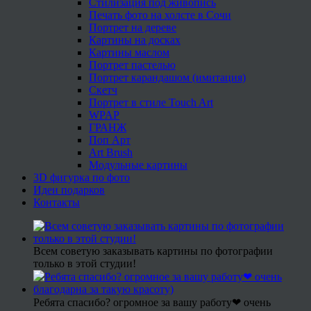
Стилизация под живопись
Печать фото на холсте в Сочи
Портрет на дереве
Картины на досках
Картины маслом
Портрет пастелью
Портрет карандашом (имитация)
Скетч
Портрет в стиле Touch Art
WPAP
ГРАНЖ
Поп Арт
Art Brush
Модульные картины
3D фигурка по фото
Идеи подарков
Контакты
Всем советую заказывать картины по фотографии
только в этой студии!
Ребята спасибо? огромное за вашу работу❤ очень