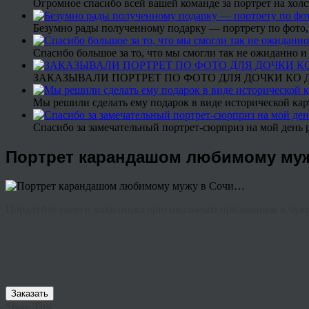
Огромное спасибо всей вашей команде за портрет на холс
Безумно рады полученному подарку — портрету по фото,
Спасибо большое за то, что мы смогли так не ожиданно
ЗАКАЗЫВАЛИ ПОРТРЕТ ПО ФОТО ДЛЯ ДОЧКИ КО ДН
Мы решили сделать ему подарок в виде исторической кар
Спасибо за замечательный портрет-сюрприз на мой день 
Портрет карандашом любимому му
Порадуйте своего защитника оригинальным признанием в чув
Заказать
Share This