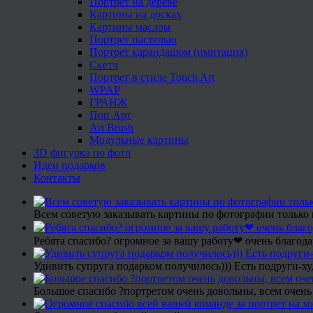
Портрет на дереве
Картины на досках
Картины маслом
Портрет пастелью
Портрет карандашом (имитация)
Скетч
Портрет в стиле Touch Art
WPAP
ГРАНЖ
Поп Арт
Art Brush
Модульные картины
3D фигурка по фото
Идеи подарков
Контакты
Всем советую заказывать картины по фотографии только 
Ребята спасибо? огромное за вашу работу❤ очень благода
Удивить супруга подарком получилось))) Есть подруги-х
Большое спасибо ?портретом очень довольны, всем очень