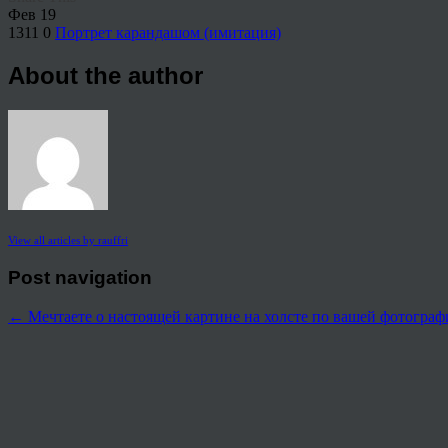
Фев
19
1311
0
Портрет карандашом (имитация)
About the author
View all articles by rauffri
Post navigation
←
Мечтаете о настоящей картине на холсте по вашей фотограф