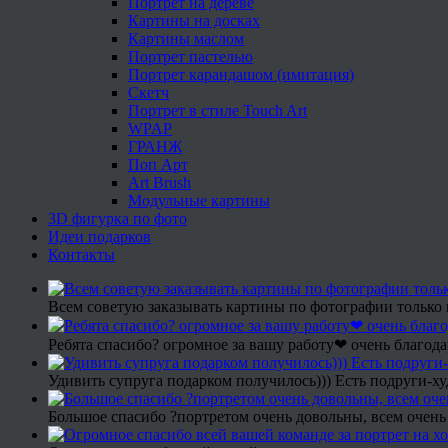
Портрет на дереве
Картины на досках
Картины маслом
Портрет пастелью
Портрет карандашом (имитация)
Скетч
Портрет в стиле Touch Art
WPAP
ГРАНЖ
Поп Арт
Art Brush
Модульные картины
3D фигурка по фото
Идеи подарков
Контакты
Всем советую заказывать картины по фотографии только 
Ребята спасибо? огромное за вашу работу❤ очень благода
Удивить супруга подарком получилось))) Есть подруги-х
Большое спасибо ?портретом очень довольны, всем очень