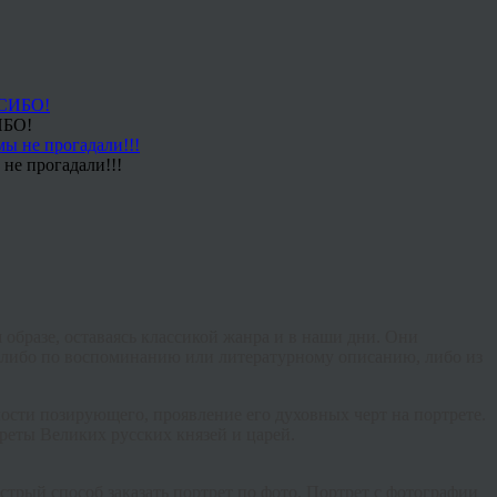
ИБО!
не прогадали!!!
 образе, оставаясь классикой жанра и в наши дни. Они
 либо по воспоминанию или литературному описанию, либо из
ости позирующего, проявление его духовных черт на портрете.
реты Великих русских князей и царей.
стрый способ заказать портрет по фото. Портрет с фотографии