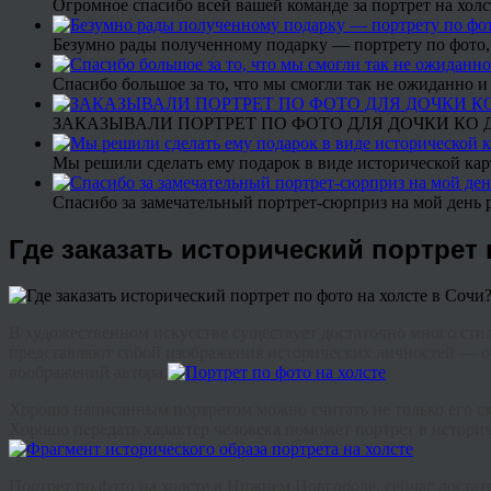
Огромное спасибо всей вашей команде за портрет на холс
Безумно рады полученному подарку — портрету по фото,
Спасибо большое за то, что мы смогли так не ожиданно
ЗАКАЗЫВАЛИ ПОРТРЕТ ПО ФОТО ДЛЯ ДОЧКИ КО ДН
Мы решили сделать ему подарок в виде исторической кар
Спасибо за замечательный портрет-сюрприз на мой день 
Где заказать исторический портрет 
В художественном искусстве существует достаточно много стил
представляют собой изображения исторических личностей — о
воображений автора.
Хорошо написанным портретом можно считать не только его сх
Хорошо передать характер человека поможет портрет в историч
Портрет по фото на холсте в Нижнем Новгороде, сейчас достат