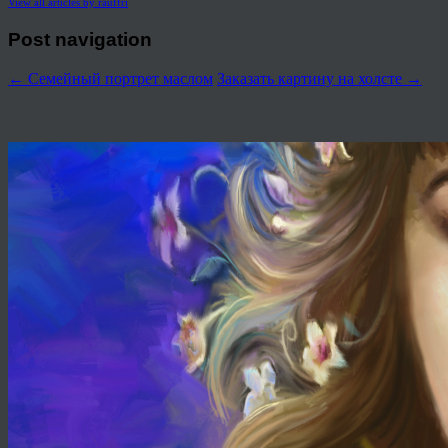
View all articles by rauffri
Post navigation
←
Семейный портрет маслом
Заказать картину на холсте
→