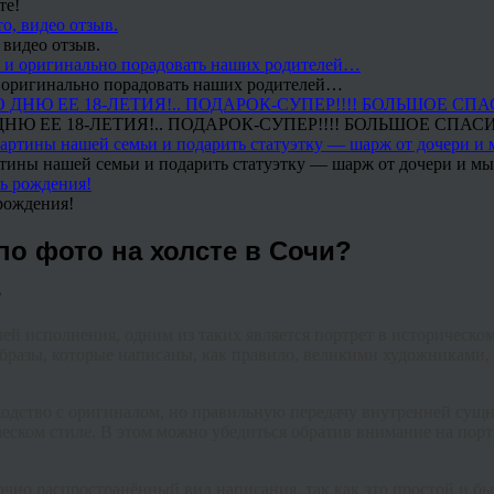
те!
 видео отзыв.
 и оригинально порадовать наших родителей…
Ю ЕЕ 18-ЛЕТИЯ!.. ПОДАРОК-СУПЕР!!!! БОЛЬШОЕ СПАС
тины нашей семьи и подарить статуэтку — шарж от дочери и мы 
рождения!
по фото на холсте в Сочи?
ей исполнения, одним из таких является портрет в историческом
бразы, которые написаны, как правило, великими художниками,
одство с оригиналом, но правильную передачу внутренней сущн
еском стиле. В этом можно убедиться обратив внимание на порт
очно распространённый вид написания, так как это простой и бы