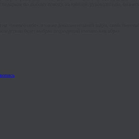
 подарком по любому поводу, на юбилей, руководителю, бизнесм
на «нового себя», а также дополнительный шарм, свойственный 
последствии будет выбран подходящий именно вам образ.
вопись