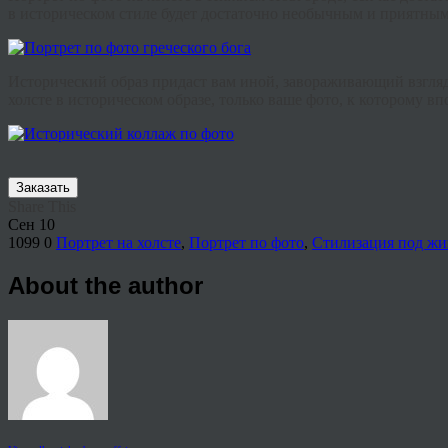
в историческом стиле будет достаточно необычным и приятным
Исторический образ придаст вам иной, завораживающий взгляд 
холсте в историческом образе, только ваше фото, к которому в
Заказать
Share This
Сен
10
1099
0
Портрет на холсте
,
Портрет по фото
,
Стилизация под жи
About the author