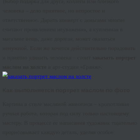
Выбор подарка для друга, коллеги или близкого
человека – дело приятное, но непростое и
ответственное. Дарить конверт с деньгами многие
считают проявлением неуважения, а купленная в
магазине вещь, даже дорогая, может оказаться
ненужной. Если же хочется действительно порадовать
и приятно удивить человека – стоит
заказать портрет
маслом на холсте
в арт-студии «
Гранж
».
Как выполняется
портрет маслом по фото
Картина в стиле масляной живописи – кропотливая
ручная работа, которая под силу только настоящему
мастеру. В процессе ее написания художник тщательно
прорисовывает каждую деталь, уделяя особое