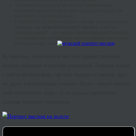
Экологичность
и долговечность. Современные
масляные краски не выделяют вредных веществ, не
выгорают и не боятся влаги.
Статусность
. Если подобрать к такому оригинальному
подарку, как
мужской портрет маслом
, дорогую
багетную рамку – его можно смело преподнести боссу,
преподавателю в институте или высокопоставленному
должностному лицу.
И, конечно, написанный маслом художественный
шедевр приведет в восторг родителей. Главная задача
– найти фотографию, где они молоды и смотрят друг
на друга влюбленными глазами. Папа с мамой увидят
свои счастливые лица – и их сердца наполнятся
самыми теплыми чувствами.