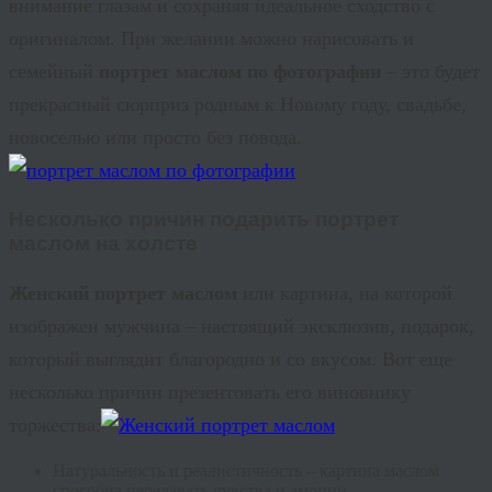
внимание глазам и сохраняя идеальное сходство с
оригиналом. При желании можно нарисовать и
семейный
портрет маслом по фотографии
– это будет
прекрасный сюрприз родным к Новому году, свадьбе,
новоселью или просто без повода.
Несколько причин подарить
портрет
маслом на холсте
Женский портрет
маслом
или картина, на которой
изображен мужчина – настоящий эксклюзив, подарок,
который выглядит благородно и со вкусом. Вот еще
несколько причин презентовать его виновнику
торжества:
Натуральность и реалистичность – картина маслом
способна передавать чувства и эмоции.