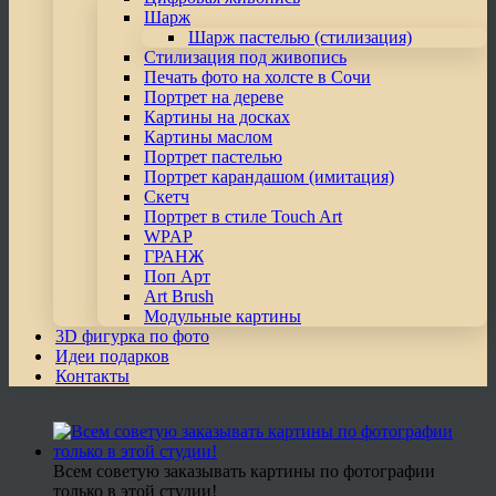
Шарж
Шарж пастелью (стилизация)
Стилизация под живопись
Печать фото на холсте в Сочи
Портрет на дереве
Картины на досках
Картины маслом
Портрет пастелью
Портрет карандашом (имитация)
Скетч
Портрет в стиле Touch Art
WPAP
ГРАНЖ
Поп Арт
Art Brush
Модульные картины
3D фигурка по фото
Идеи подарков
Контакты
Всем советую заказывать картины по фотографии
только в этой студии!