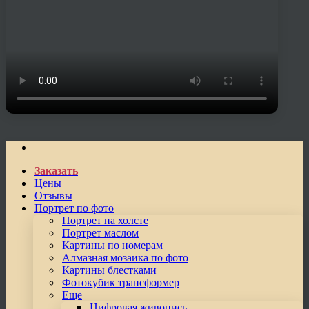
Заказать
Цены
Отзывы
Портрет по фото
Портрет на холсте
Портрет маслом
Картины по номерам
Алмазная мозаика по фото
Картины блестками
Фотокубик трансформер
Еще
Цифровая живопись