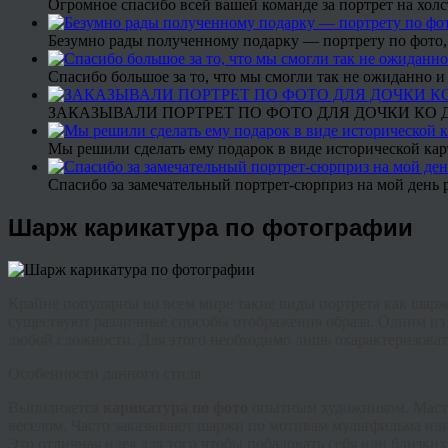
Огромное спасибо всей вашей команде за портрет на холс
Безумно рады полученному подарку — портрету по фото,
Спасибо большое за то, что мы смогли так не ожиданно
ЗАКАЗЫВАЛИ ПОРТРЕТ ПО ФОТО ДЛЯ ДОЧКИ КО ДН
Мы решили сделать ему подарок в виде исторической кар
Спасибо за замечательный портрет-сюрприз на мой день 
Шарж карикатура по фотографии
Крайне популярны во всем мире такие виды портрета как шарж
существуют различные способы отображения образа. Одним из 
любой сложности. Для этого необходимо лишь охарактеризоват
Особенности данного стиля
Выполняется
карикатура по фото
опытным художником. Мастер
веселом. Часто заказывают шаржи по мотивам мультфильма ил
Это отличная идея для того чтобы побаловать себя или близк