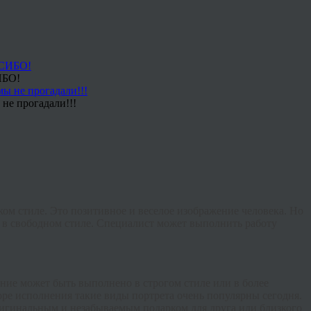
ИБО!
не прогадали!!!
ом стиле. Это позитивное и веселое изображение человека. Но
 в свободном стиле. Специалист может выполнить работу
ние может быть выполнено в строгом стиле или в более
ре исполнения такие виды портрета очень популярны сегодня.
игинальным и незабываемым подарком для друга или близкого