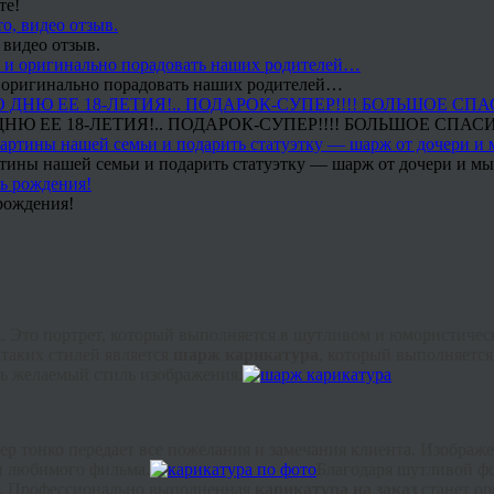
те!
 видео отзыв.
 и оригинально порадовать наших родителей…
Ю ЕЕ 18-ЛЕТИЯ!.. ПОДАРОК-СУПЕР!!!! БОЛЬШОЕ СПАС
тины нашей семьи и подарить статуэтку — шарж от дочери и мы 
рождения!
. Это портрет, который выполняется в шутливом и юмористическ
таких стилей является
шарж карикатура
, который выполняется
ь желаемый стиль изображения.
 тонко передает все пожелания и замечания клиента. Изображе
и любимого фильма.
Благодаря шутливой фо
их. Профессионально выполненная
карикатура на заказ
станет ор