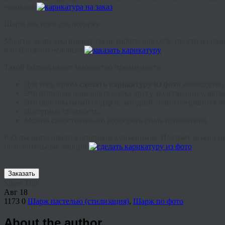
человека.
Шарж как идея для подарка
Многие люди заказывают такие работы для себя, просто на памя
или близкого человека.
Такой подход имеет множество преимуществ:
Для того чтобы
сделать карикатуру из фото
необходимо 
Это отличная идея для подарка другу, родственнику, детям
Это оригинальный подарок, который точно понравится че
Доступная стоимость.
Можно самостоятельно подобрать стиль исполнения.
Работы выполняются опытным художником. Поэтому можно не со
положительные эмоции.
Заказать
Share This
Авг
18
1173
0
Шарж пастелью (стилизация)
,
Шарж по фото
About the author