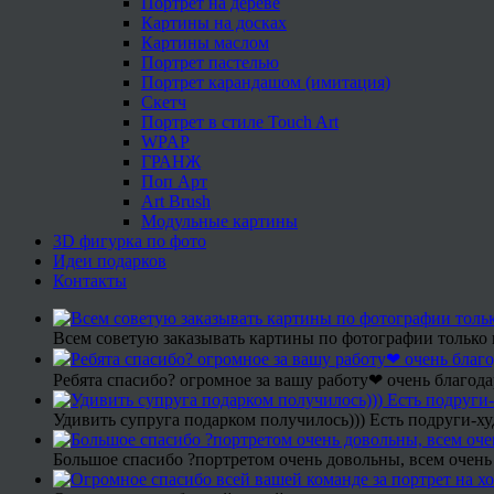
Портрет на дереве
Картины на досках
Картины маслом
Портрет пастелью
Портрет карандашом (имитация)
Скетч
Портрет в стиле Touch Art
WPAP
ГРАНЖ
Поп Арт
Art Brush
Модульные картины
3D фигурка по фото
Идеи подарков
Контакты
Всем советую заказывать картины по фотографии только 
Ребята спасибо? огромное за вашу работу❤ очень благода
Удивить супруга подарком получилось))) Есть подруги-х
Большое спасибо ?портретом очень довольны, всем очень