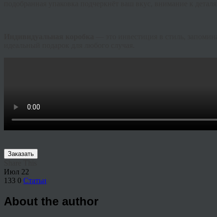
подобранная упаковка подчеркнёт ваш вкус, внимание к детал
Индивидуальная коробка
— это инвестиция в стиль, запомин
идеальный подарок для любого случая.
Заказать
Share This
Июл
22
133
0
Статьи
About the author