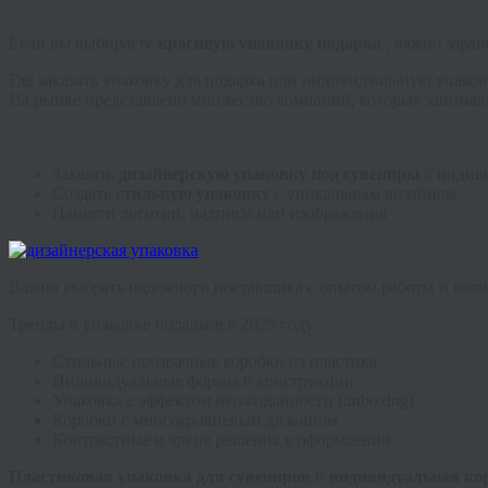
Если вы выбираете
красивую упаковку подарка
, важно зара
Где заказать упаковку для подарка или индивидуальную упаков
На рынке представлено множество компаний, которые занимаю
Заказать
дизайнерскую упаковку под сувениры
с индив
Создать
стильную упаковку
с уникальным дизайном
Нанести логотип, надписи или изображения
Важно выбрать надежного поставщика с опытом работы и возм
Тренды в упаковке подарков в 2025 году
Стильные прозрачные коробки из пластика
Индивидуальные формы и конструкции
Упаковка с эффектом неожиданности (unboxing)
Коробки с многоуровневым дизайном
Контрастные и яркие решения в оформлении
Пластиковая упаковка для сувениров
и
индивидуальная ко