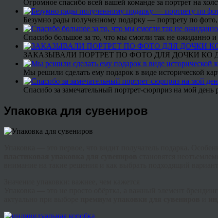
Огромное спасибо всей вашей команде за портрет на холс
Безумно рады полученному подарку — портрету по фото,
Спасибо большое за то, что мы смогли так не ожиданно
ЗАКАЗЫВАЛИ ПОРТРЕТ ПО ФОТО ДЛЯ ДОЧКИ КО ДН
Мы решили сделать ему подарок в виде исторической кар
Спасибо за замечательный портрет-сюрприз на мой день 
Упаковка для сувениров
Упаковка — это первое, что видит получатель подарка. Особе
пластиковая упаковка для сувениров
становятся неотъемлемо
внимание на такие решения и как выбрать подходящий вариант
Значение упаковки: важнее, чем кажется
Упаковка — это не просто обёртка, а важный элемент брендинг
актуально при выборе
премиум упаковки для сувениров
и
ин