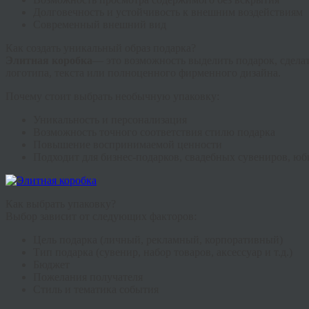
Долговечность и устойчивость к внешним воздействиям
Современный внешний вид
Как создать уникальный образ подарка?
Элитная коробка
— это возможность выделить подарок, сдела
логотипа, текста или полноценного фирменного дизайна.
Почему стоит выбрать необычную упаковку:
Уникальность и персонализация
Возможность точного соответствия стилю подарка
Повышение воспринимаемой ценности
Подходит для бизнес-подарков, свадебных сувениров, юб
Как выбрать упаковку?
Выбор зависит от следующих факторов:
Цель подарка (личный, рекламный, корпоративный)
Тип подарка (сувенир, набор товаров, аксессуар и т.д.)
Бюджет
Пожелания получателя
Стиль и тематика события