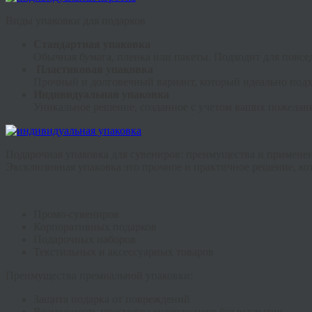
Виды упаковки для подарков
Стандартная упаковка
Обычная бумага, пленка или пакеты. Подходит для повсе
Пластиковая упаковка
Прочный и долговечный вариант, который идеально подхо
Индивидуальная упаковка
Уникальное решение, созданное с учетом ваших пожелан
Подарочная упаковка для сувениров: преимущества и примене
Эксклюзивная упаковка это прочное и практичное решение, ко
Промо-сувениров
Корпоративных подарков
Подарочных наборов
Текстильных и аксессуарных товаров
Преимущества премиальной упаковки:
Защита подарка от повреждений
Возможность просмотра содержимого без вскрытия