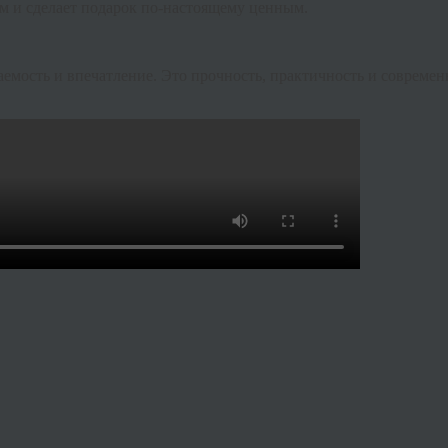
ям и сделает подарок по-настоящему ценным.
аемость и впечатление. Это прочность, практичность и совреме