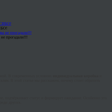
ИБО!
не прогадали!!!
льной. В современных условиях
индивидуальная коробка
и
алям. В этой статье мы расскажем, почему стоит обратить
ие, подчёркивает статус и формирует ожидание. Особенно это
реди других.