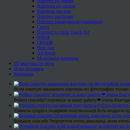
Портрет на дереве
Картины на досках
Картины маслом
Портрет пастелью
Портрет карандашом (имитация)
Скетч
Портрет в стиле Touch Art
WPAP
ГРАНЖ
Поп Арт
Art Brush
Модульные картины
3D фигурка по фото
Идеи подарков
Контакты
Всем советую заказывать картины по фотографии только 
Ребята спасибо? огромное за вашу работу❤ очень благода
Удивить супруга подарком получилось))) Есть подруги-х
Большое спасибо ?портретом очень довольны, всем очень