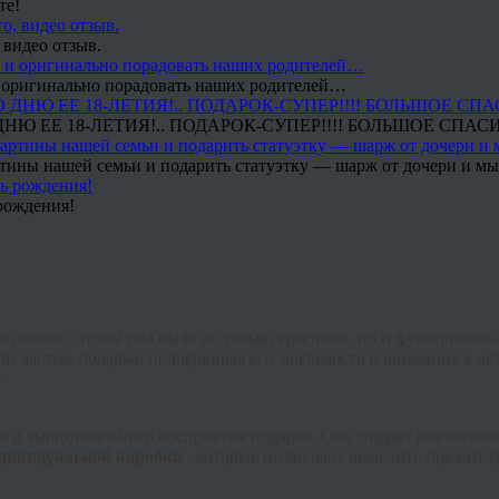
те!
 видео отзыв.
 и оригинально порадовать наших родителей…
Ю ЕЕ 18-ЛЕТИЯ!.. ПОДАРОК-СУПЕР!!!! БОЛЬШОЕ СПАС
тины нашей семьи и подарить статуэтку — шарж от дочери и мы 
рождения!
нно важно, чтобы она была не только красивой, но и функциона
й частью подарка, подчеркивая его значимость и внимание к дет
.
а и эмоционального восприятия подарка. Она создаёт впечатлен
дивидуальной коробки
, которые позволяют выделить презент с