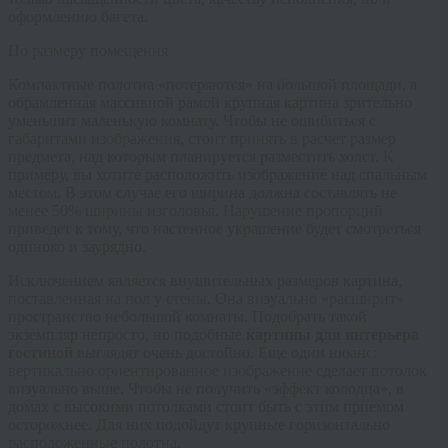
оформлению багета.
По размеру помещения
Компактные полотна «потеряются» на большой площади, а
обрамленная массивной рамой крупная картина зрительно
уменьшит маленькую комнату. Чтобы не ошибиться с
габаритами изображения, стоит принять в расчет размер
предмета, над которым планируется разместить холст. К
примеру, вы хотите расположить изображение над спальным
местом. В этом случае его ширина должна составлять не
менее 50% ширины изголовья. Нарушение пропорций
приведет к тому, что настенное украшение будет смотреться
одиноко и заурядно.
Исключением является внушительных размеров картина,
поставленная на пол у стены. Она визуально «расширит»
пространство небольшой комнаты. Подобрать такой
экземпляр непросто, но подобные
картины для интерьера
гостиной
выглядят очень достойно. Еще один нюанс:
вертикально ориентированное изображение сделает потолок
визуально выше. Чтобы не получить «эффект колодца», в
домах с высокими потолками стоит быть с этим приемом
осторожнее. Для них подойдут крупные горизонтально
расположенные полотна.