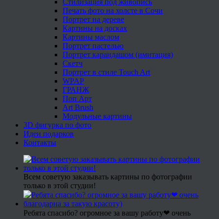
Стилизация под живопись
Печать фото на холсте в Сочи
Портрет на дереве
Картины на досках
Картины маслом
Портрет пастелью
Портрет карандашом (имитация)
Скетч
Портрет в стиле Touch Art
WPAP
ГРАНЖ
Поп Арт
Art Brush
Модульные картины
3D фигурка по фото
Идеи подарков
Контакты
Всем советую заказывать картины по фотографии
только в этой студии!
Ребята спасибо? огромное за вашу работу❤ очень