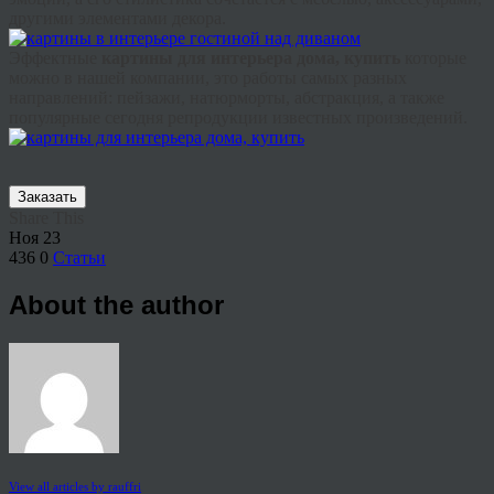
другими элементами декора.
Эффектные
картины для интерьера дома, купить
которые
можно в нашей компании, это работы самых разных
направлений: пейзажи, натюрморты, абстракция, а также
популярные сегодня репродукции известных произведений.
Заказать
Share This
Ноя
23
436
0
Статьи
About the author
View all articles by rauffri