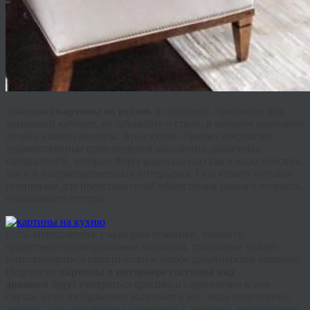
Заказывая
картины на кухню
, в столовую, прихожую или
домашний кабинет, не забывайте о стиле, в котором выполнен
дизайн вашего жилища. Арт-студия «
Гранж
» предлагает
художественные произведения абсолютно различных
направлений, которые будут радовать глаз как в классических,
так и в ультрасовременных интерьерах. Они станут лучшим
сюрпризом для представителей обоих полов разного возраста,
социального статуса.
Если затрудняетесь с выбором тематики, помните:
существуют универсальные варианты, способные удачно
интегрироваться практически в любое дизайнерское решение.
Недорогие
картины в интерьере гостиной над
диваном
будут смотреться красиво и гармонично в том
случае, если изображение вызывает у вас лишь позитивные
эмоции, а его стилистика сочетается с мебелью, аксессуарами,