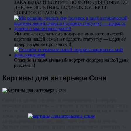
ЗАКАЗЫВАЛИ ПОРТРЕТ ПО ФОТО ДЛЯ ДОЧКИ КО
ДНЮ ЕЕ 18-ЛЕТИЯ!.. ПОДАРОК-СУПЕР!!!!
БОЛЬШОЕ СПАСИБО!
Мы решили сделать ему подарок в виде исторической
картины нашей семьи и подарить статуэтку — шарж от
дочери и мы не прогадали!!!
Спасибо за замечательный портрет-сюрприз на мой день
рождения!
Картины для интерьера Сочи
Одной из причин скучного и незавершенного интерьера
являются пустые стены, а наиболее простой способ исправить
эту оплошность — повесить
картины для интерьера в стиле
Сочи
гранж
,
абстракционизм, поп-арт,
лофт
, скетч или любом другом.
Удивите своих близких, друзей нетривиальным презентом на