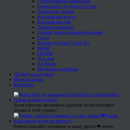
Стилизация под живопись
Печать фото на холсте в Сочи
Портрет на дереве
Картины на досках
Картины маслом
Портрет пастелью
Портрет карандашом (имитация)
Скетч
Портрет в стиле Touch Art
WPAP
ГРАНЖ
Поп Арт
Art Brush
Модульные картины
3D фигурка по фото
Идеи подарков
Контакты
Всем советую заказывать картины по фотографии
только в этой студии!
Ребята спасибо? огромное за вашу работу❤ очень