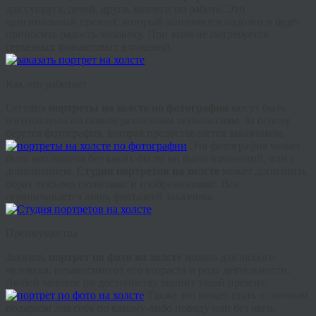
для супруга, детей, друга, коллеги по работе. Это
оригинальный презент, который запомнится надолго и будет
приносить радость человеку. При этом не потребуется
серьезных финансовых вложений.
Как это работает
Сегодня
портреты на холсте по фотографии
могут быть
изготовлены по самым различным технологиям. За основу
берется фотография, которая предоставляется заказчиком.
Эта фотография может
быть воплощена без каких-бы то ни было изменений, или с
дополнением.
Студия портретов на холсте
может дополнить
образ любыми сюжетами и изображениями. Все
ограничивается лишь фантазией заказчика.
Преимущества
Заказать
портрет по фото на холсте
можно для любого
человека, независимо от его возраста и рода деятельности.
Любой человек по достоинству оценит такой презент.
Также это может стать отличным
подарком для себя по какому-либо поводу или без него.