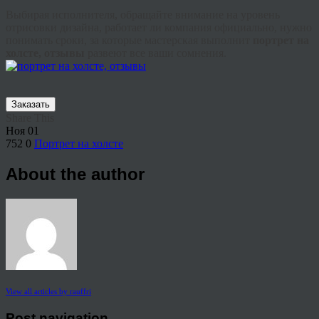
Выбирая исполнителя, обращайте внимание на уровень
отрисовки дизайна, работает ли компания официально, нужно
понимать сроки, за которые мастерская выполнит
портрет на
холсте, отзывы
развеют все ваши сомнения.
Заказать
Share This
Ноя
01
752
0
Портрет на холсте
About the author
View all articles by rauffri
Post navigation