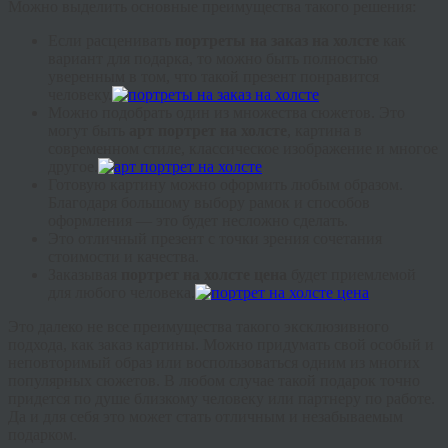
Можно выделить основные преимущества такого решения:
Если расценивать
портреты на заказ на холсте
как
вариант для подарка, то можно быть полностью
уверенным в том, что такой презент понравится
человеку.
Можно подобрать один из множества сюжетов. Это
могут быть
арт портрет на холсте
, картина в
современном стиле, классическое изображение и многое
другое.
Готовую картину можно оформить любым образом.
Благодаря большому выбору рамок и способов
оформления — это будет несложно сделать.
Это отличный презент с точки зрения сочетания
стоимости и качества.
Заказывая
портрет на холсте цена
будет приемлемой
для любого человека.
Это далеко не все преимущества такого эксклюзивного
подхода, как заказ картины. Можно придумать свой особый и
неповторимый образ или воспользоваться одним из многих
популярных сюжетов. В любом случае такой подарок точно
придется по душе близкому человеку или партнеру по работе.
Да и для себя это может стать отличным и незабываемым
подарком.